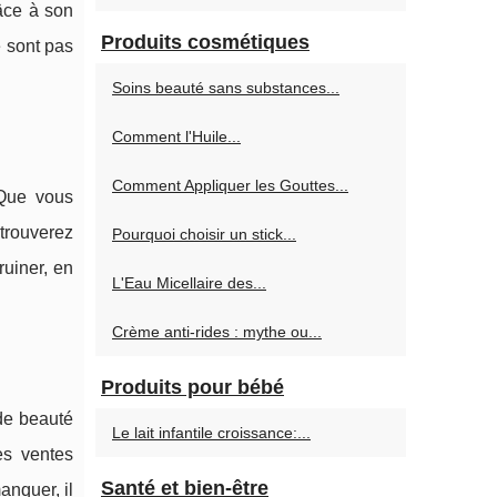
râce à son
Produits cosmétiques
e sont pas
Soins beauté sans substances...
Comment l'Huile...
Comment Appliquer les Gouttes...
 Que vous
 trouverez
Pourquoi choisir un stick...
ruiner, en
L'Eau Micellaire des...
Crème anti-rides : mythe ou...
Produits pour bébé
de beauté
Le lait infantile croissance:...
es ventes
Santé et bien-être
anquer, il