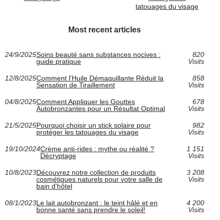
tatouages du visage
Most recent articles
24/9/2025
Soins beauté sans substances nocives :
820
guide pratique
Visits
12/8/2025
Comment l'Huile Démaquillante Réduit la
858
Sensation de Tiraillement
Visits
04/8/2025
Comment Appliquer les Gouttes
678
Autobronzantes pour un Résultat Optimal
Visits
21/5/2025
Pourquoi choisir un stick solaire pour
982
protéger les tatouages du visage
Visits
19/10/2024
Crème anti-rides : mythe ou réalité ?
1 151
Décryptage
Visits
10/8/2023
Découvrez notre collection de produits
3 208
cosmétiques naturels pour votre salle de
Visits
bain d'hôtel
08/1/2023
Le lait autobronzant : le teint hâlé et en
4 200
bonne santé sans prendre le soleil!
Visits